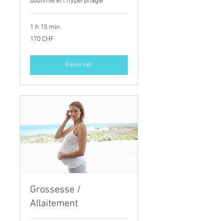
boulimie et l'hyperphagie
1 h 15 min
170
170 CHF
francs
suisses
Réserver
Grossesse /
Allaitement