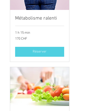
Métabolisme ralenti
1 h 15 min
170
170 CHF
francs
suisses
Réserver