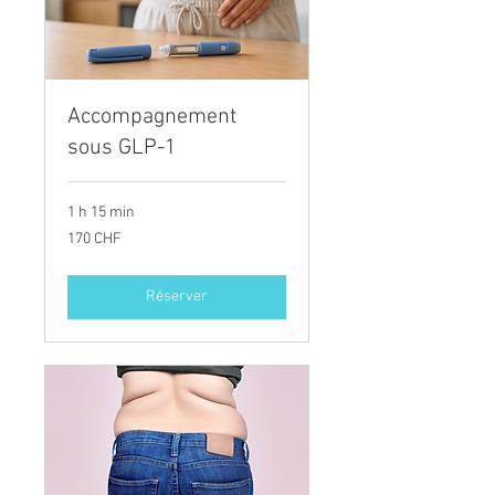
Accompagnement
sous GLP-1
1 h 15 min
170
170 CHF
francs
suisses
Réserver