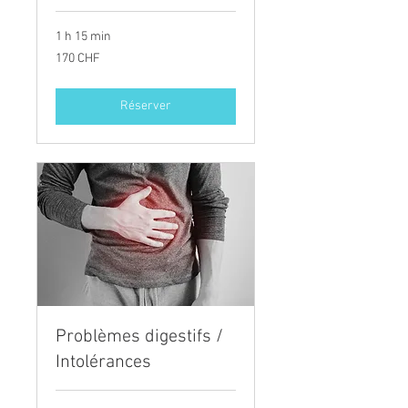
1 h 15 min
170
170 CHF
francs
suisses
Réserver
Problèmes digestifs /
Intolérances