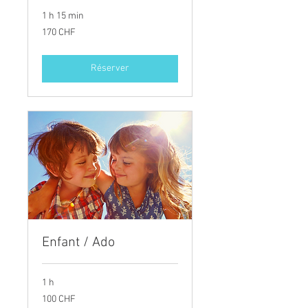
1 h 15 min
170
170 CHF
francs
suisses
Réserver
Enfant / Ado
1 h
100
100 CHF
francs