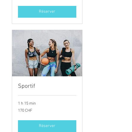
suisses
Réserver
Sportif
1 h 15 min
170
170 CHF
francs
suisses
Réserver