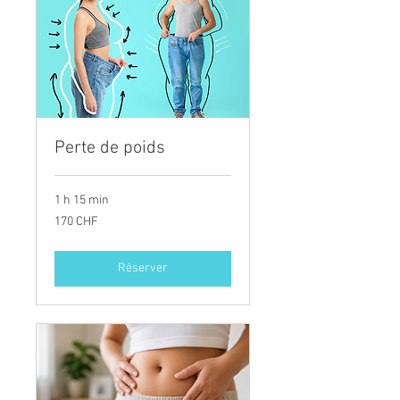
Perte de poids
1 h 15 min
170
170 CHF
francs
suisses
Réserver