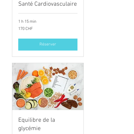
Santé Cardiovasculaire
1 h 15 min
170
170 CHF
francs
suisses
Réserver
Equilibre de la
glycémie