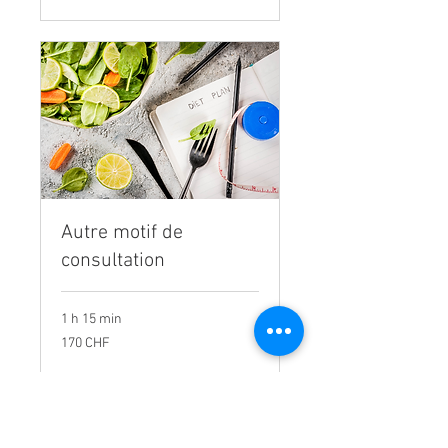
Autre motif de
consultation
1 h 15 min
170
170 CHF
francs
suisses
Réserver