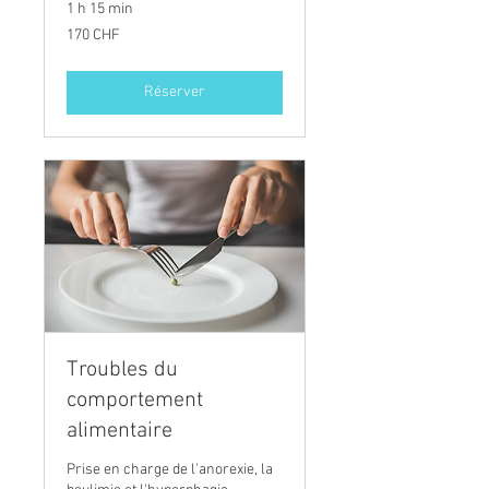
1 h 15 min
170
170 CHF
francs
suisses
Réserver
Troubles du
comportement
alimentaire
Prise en charge de l'anorexie, la