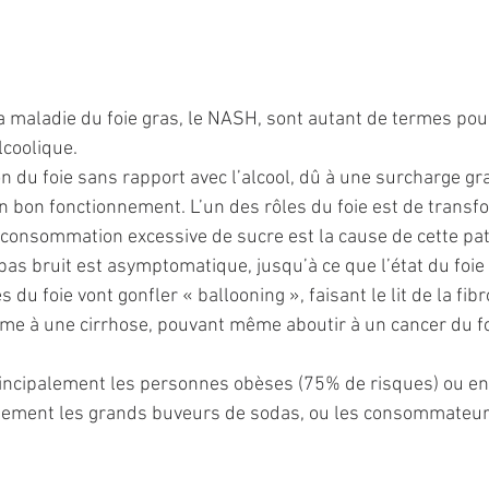
a maladie du foie gras, le NASH, sont autant de termes pour
lcoolique.
n du foie sans rapport avec l’alcool, dû à une surcharge gr
on bon fonctionnement. L’un des rôles du foie est de transf
a consommation excessive de sucre est la cause de cette pat
bas bruit est asymptomatique, jusqu’à ce que l’état du foie 
s du foie vont gonfler « ballooning », faisant le lit de la fi
me à une cirrhose, pouvant même aboutir à un cancer du fo
ncipalement les personnes obèses (75% de risques) ou en
alement les grands buveurs de sodas, ou les consommateurs