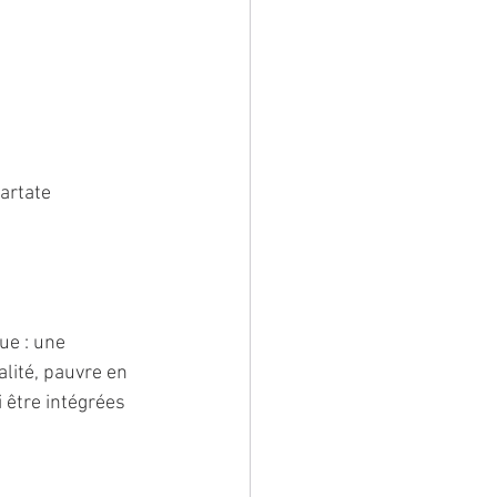
artate 
ue : une 
lité, pauvre en 
i être intégrées 