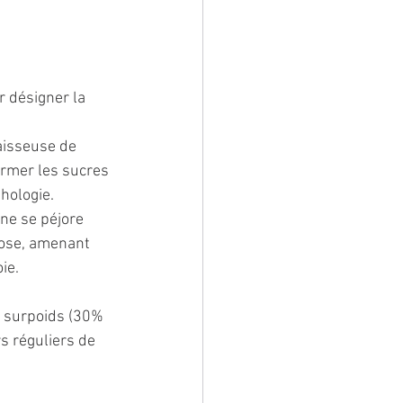
 désigner la 
aisseuse de 
ormer les sucres 
hologie.
ne se péjore 
brose, amenant 
ie.
 surpoids (30% 
 réguliers de 