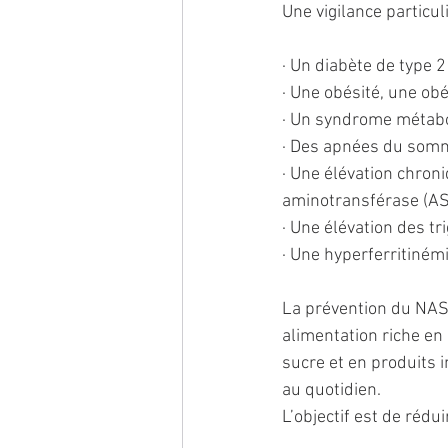
Une vigilance particu
· Un diabète de type 2 
· Une obésité, une ob
· Un syndrome métabo
· Des apnées du somm
· Une élévation chron
aminotransférase (AST
· Une élévation des tr
· Une hyperferritiném
La prévention du NASH
alimentation riche en
sucre et en produits i
au quotidien.
L’objectif est de rédu