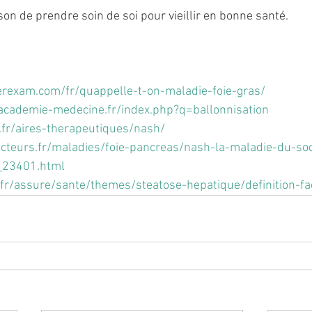
on de prendre soin de soi pour vieillir en bonne santé.
erexam.com/fr/quappelle-t-on-maladie-foie-gras/
e.academie-medecine.fr/index.php?q=ballonnisation
.fr/aires-therapeutiques/nash/
octeurs.fr/maladies/foie-pancreas/nash-la-maladie-du-so
_23401.html
fr/assure/sante/themes/steatose-hepatique/definition-fa