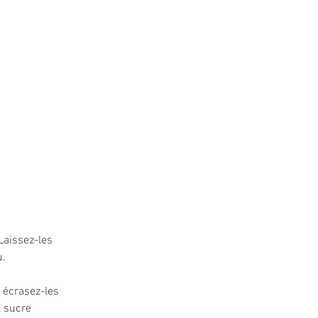
Laissez-les 
u.
 écrasez-les 
, sucre 