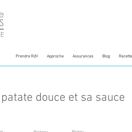
Prendre RdV
Approche
Assurances
Blog
Recette
 patate douce et sa sauce
on
Niveau :