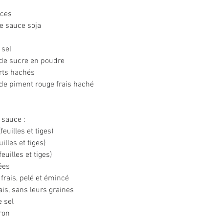
uces
de sauce soja
 sel
é de sucre en poudre
erts hachés
 de piment rouge frais haché
 sauce :
feuilles et tiges)
illes et tiges)
euilles et tiges)
ées
frais, pelé et émincé
ais, sans leurs graines
e sel
ron