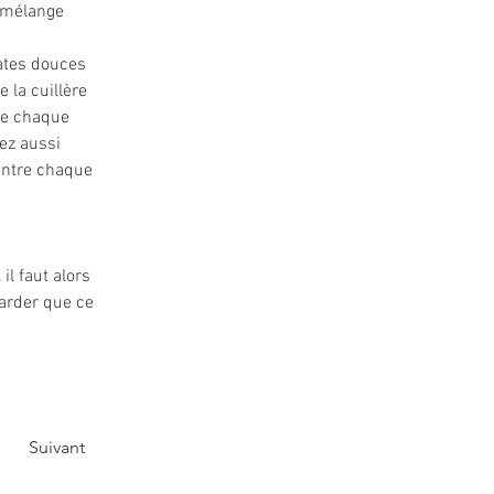
n mélange 
ates douces 
 la cuillère 
de chaque 
ez aussi 
 entre chaque 
l faut alors 
arder que ce 
Suivant