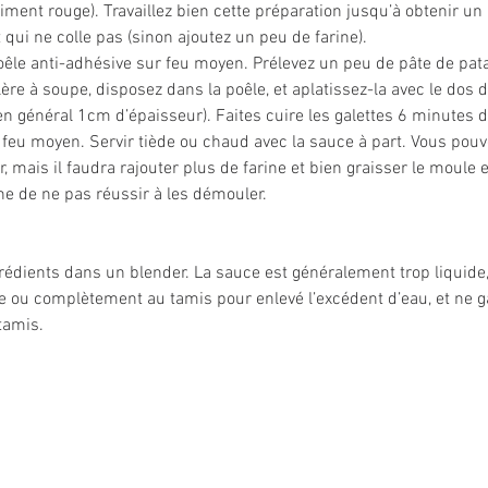
piment rouge). Travaillez bien cette préparation jusqu’à obtenir u
qui ne colle pas (sinon ajoutez un peu de farine).
oêle anti-adhésive sur feu moyen. Prélevez un peu de pâte de pat
llère à soupe, disposez dans la poêle, et aplatissez-la avec le dos de
 en général 1cm d’épaisseur). Faites cuire les galettes 6 minutes 
r feu moyen. Servir tiède ou chaud avec la sauce à part. Vous pouv
er, mais il faudra rajouter plus de farine et bien graisser le moule
ne de ne pas réussir à les démouler.
rédients dans un blender. La sauce est généralement trop liquide, i
ie ou complètement au tamis pour enlevé l’excédent d’eau, et ne g
tamis.